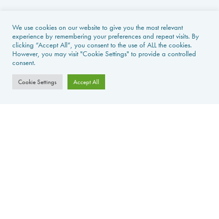
We use cookies on our website to give you the most relevant
experience by remembering your preferences and repeat visits. By
clicking “Accept All”, you consent to the use of ALL the cookies.
However, you may visit "Cookie Settings" to provide a controlled
consent.
Cookie Settings
Accept All
PAGE D’ACCUEIL
LOCATIONS
ACTUALITÉS & GUIDES
VENTES