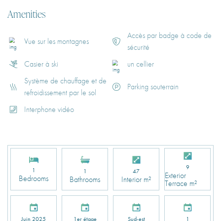
Amenities
Accès par badge à code de
Vue sur les montagnes
sécurité
Casier à ski
un cellier
Système de chauffage et de
Parking souterrain
refroidissement par le sol
Interphone vidéo
9
1
1
47
Exterior
Bedrooms
Bathrooms
Interior m²
Terrace m²
Juin 2025
1er étage
Sud-est
1