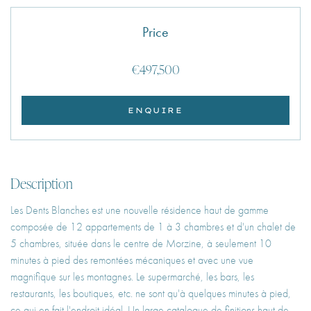
Price
€497,500
ENQUIRE
Description
Les Dents Blanches est une nouvelle résidence haut de gamme
composée de 12 appartements de 1 à 3 chambres et d'un chalet de
5 chambres, située dans le centre de Morzine, à seulement 10
minutes à pied des remontées mécaniques et avec une vue
magnifique sur les montagnes. Le supermarché, les bars, les
restaurants, les boutiques, etc. ne sont qu'à quelques minutes à pied,
ce qui en fait l'endroit idéal. Un large catalogue de finitions haut de