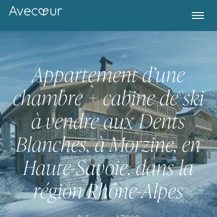
Appartement d’une
chambre + cabine de ski
à vendre aux Dents
Blanches, à Morzine, en
Haute-Savoie, dans la
Register for Property Alerts
région Rhône-Alpes