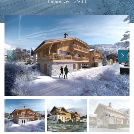
Reference: 17983
I agree with
Terms & Conditions
REGISTER
Already a member! Click here to login.
+11