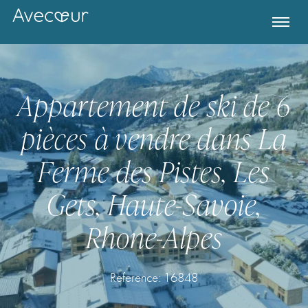
Appartement de ski de 6
pièces à vendre dans La
Ferme des Pistes, Les
Gets, Haute-Savoie,
Rhone-Alpes
Register for Property Alerts
Reference: 16848