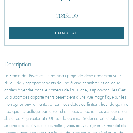
€1,815,000
ENQUIRE
Description
La Ferme des Pistes est un nouveau projet de développement ski-in-
ski-out de vingt appartements de une à cinq chambres et de deux
chalets à vendre dans le hameau de La Turche, surplombant Les Gets.
La plupart des appartements bénéficient d'une vue magnifique sur les
montagnes environnantes et sont tous dotés de finitions haut de gamme
: parquet, chauffage par le sol, cheminées en option, caves, casiers à
skis et parking souterrain. Utilisez-le comme résidence principale ou
secondaire ou si vous le souhaitez, vous pouvez signer un mandat de
location avec Avecoeur qui fournit des services quasi hôteliers et de