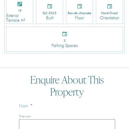
19
Q2 2025
Rez-de-chaussée
Nord-Ouest
Exterior
Built
Floor
Orientation
Terrace m²
3
Parking Spaces
Enquire About This
Property
Nom
*
Prénom