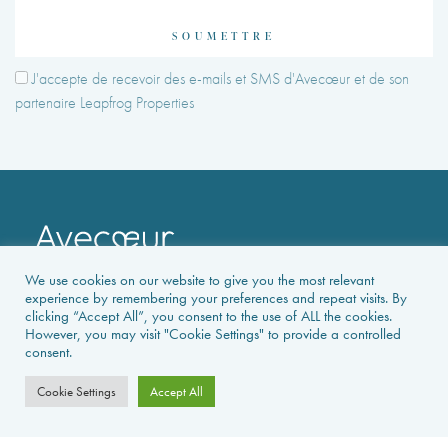
SOUMETTRE
J'accepte de recevoir des e-mails et SMS d'Avecœur et de son
partenaire Leapfrog Properties
We use cookies on our website to give you the most relevant
experience by remembering your preferences and repeat visits. By
clicking “Accept All”, you consent to the use of ALL the cookies.
However, you may visit "Cookie Settings" to provide a controlled
consent.
PAGE D’ACCUEIL
Cookie Settings
Accept All
LOCATIONS