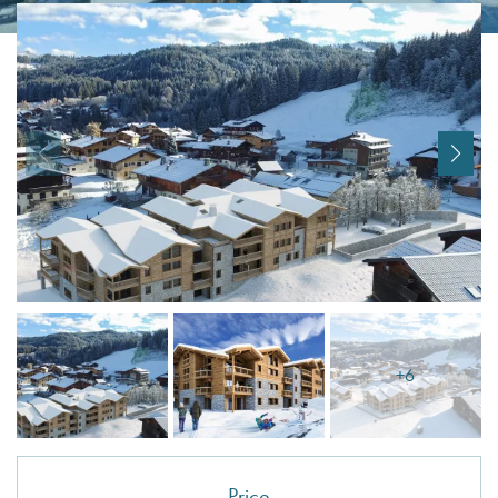
I agree with
Terms & Conditions
REGISTER
Already a member! Click here to login.
+6
Price