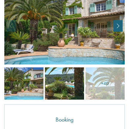
I agree with
Terms & Conditions
REGISTER
Already a member! Click here to login.
+40
Booking