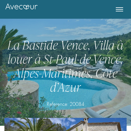
La Bastide Vence, Villa à
louer à St-Paul-de-Vence,
Alpes-Maritimes, Côte
d’Azur
Register for Property Alerts
Reference: 20084