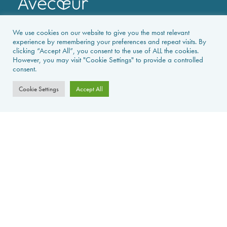
We use cookies on our website to give you the most relevant
experience by remembering your preferences and repeat visits. By
clicking “Accept All”, you consent to the use of ALL the cookies.
However, you may visit "Cookie Settings" to provide a controlled
consent.
PAGE D’ACCUEIL
Cookie Settings
Accept All
LOCATIONS
ACTUALITÉS & GUIDES
VENTES
La Foret d'Armotte, 18 Rue de la Bessure, 17570 Saint Augustin Sur
Mer, France