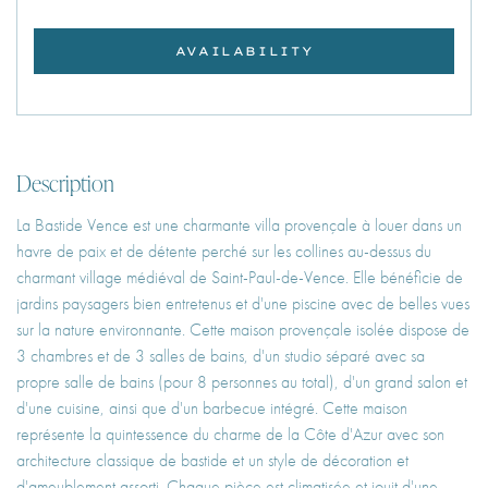
AVAILABILITY
Description
La Bastide Vence est une charmante villa provençale à louer dans un
havre de paix et de détente perché sur les collines au-dessus du
charmant village médiéval de Saint-Paul-de-Vence. Elle bénéficie de
jardins paysagers bien entretenus et d'une piscine avec de belles vues
sur la nature environnante. Cette maison provençale isolée dispose de
3 chambres et de 3 salles de bains, d'un studio séparé avec sa
propre salle de bains (pour 8 personnes au total), d'un grand salon et
d'une cuisine, ainsi que d'un barbecue intégré. Cette maison
représente la quintessence du charme de la Côte d'Azur avec son
architecture classique de bastide et un style de décoration et
d'ameublement assorti. Chaque pièce est climatisée et jouit d'une